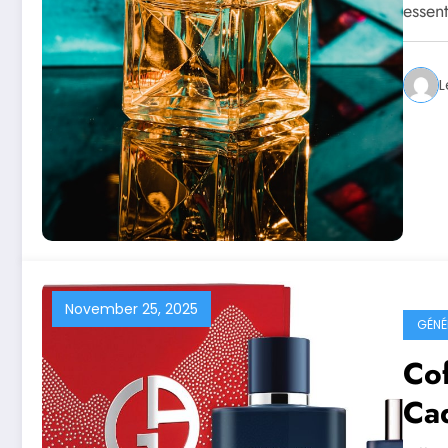
essen
L
November 25, 2025
GÉNÉ
Cof
Cad