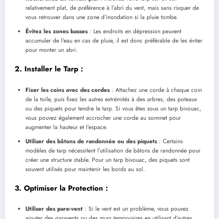
relativement plat, de préférence à l’abri du vent, mais sans risquer de
vous retrouver dans une zone d’inondation si la pluie tombe.
Évitez les zones basses
: Les endroits en dépression peuvent
accumuler de l’eau en cas de pluie, il est donc préférable de les éviter
pour monter un abri.
2.
Installer le Tarp
:
Fixer les coins avec des cordes
: Attachez une corde à chaque coin
de la toile, puis fixez les autres extrémités à des arbres, des poteaux
ou des piquets pour tendre le tarp. Si vous êtes sous un tarp bivouac,
vous pouvez également accrocher une corde au sommet pour
augmenter la hauteur et l’espace.
Utiliser des bâtons de randonnée ou des piquets
: Certains
modèles de tarp nécessitent l’utilisation de bâtons de randonnée pour
créer une structure stable. Pour un tarp bivouac, des piquets sont
souvent utilisés pour maintenir les bords au sol.
3.
Optimiser la Protection
:
Utiliser des pare-vent
: Si le vent est un problème, vous pouvez
ajouter des paravents ou des murs temporaires en utilisant d’autres