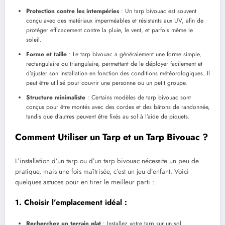
Protection contre les intempéries
: Un tarp bivouac est souvent
conçu avec des matériaux imperméables et résistants aux UV, afin de
protéger efficacement contre la pluie, le vent, et parfois même le
soleil.
Forme et taille
: Le tarp bivouac a généralement une forme simple,
rectangulaire ou triangulaire, permettant de le déployer facilement et
d’ajuster son installation en fonction des conditions météorologiques. Il
peut être utilisé pour couvrir une personne ou un petit groupe.
Structure minimaliste
: Certains modèles de tarp bivouac sont
conçus pour être montés avec des cordes et des bâtons de randonnée,
tandis que d’autres peuvent être fixés au sol à l’aide de piquets.
Comment Utiliser un Tarp et un Tarp Bivouac ?
L’installation d’un tarp ou d’un tarp bivouac nécessite un peu de
pratique, mais une fois maîtrisée, c’est un jeu d’enfant. Voici
quelques astuces pour en tirer le meilleur parti :
1.
Choisir l’emplacement idéal
:
Recherchez un terrain plat
: Installez votre tarp sur un sol