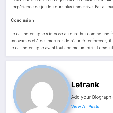
l’expérience de jeu toujours plus immersive. Par ailleu
Conclusion
Le casino en ligne s’impose aujourd’hui comme une fo
innovantes et à des mesures de sécurité renforcées, il 
le casino en ligne avant tout comme un loisir. Lorsqu’i
Letrank
Add your Biographi
View All Posts