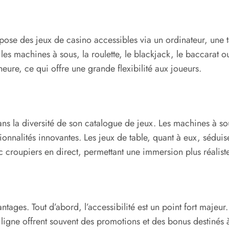
opose des jeux de casino accessibles via un ordinateur, une 
les machines à sous, la roulette, le blackjack, le baccarat 
 heure, ce qui offre une grande flexibilité aux joueurs.
ans la diversité de son catalogue de jeux. Les machines à so
tionnalités innovantes. Les jeux de table, quant à eux, séduis
croupiers en direct, permettant une immersion plus réaliste 
ages. Tout d’abord, l’accessibilité est un point fort majeur. 
ligne offrent souvent des promotions et des bonus destinés à a