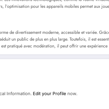
rs, l’optimisation pour les appareils mobiles permet aux joueu
rme de divertissement moderne, accessible et variée. Grâc
séduit un public de plus en plus large. Toutefois, il est ess
l est pratiqué avec modération, il peut offrir une expérience 
cal Information.
Edit your Profile
now.