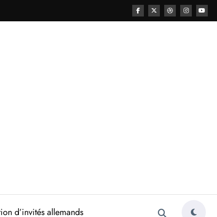
ion d’invités allemands