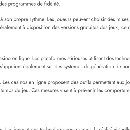
 des programmes de fidélité.
r à son propre rythme. Les joueurs peuvent choisir des mises
éralement à disposition des versions gratuites des jeux, ce q
casino en ligne. Les plateformes sérieuses utilisent des tech
 s’appuient également sur des systèmes de génération de nomb
Les casinos en ligne proposent des outils permettant aux joue
 temps de jeu. Ces mesures visent à prévenir les comportem
n. Les innovations technologiques, comme la réalité virtuell