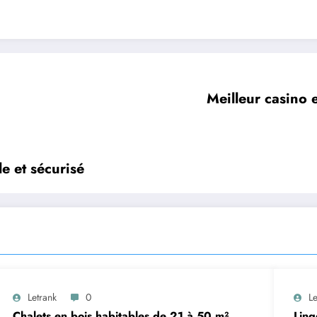
Meilleur casino e
e et sécurisé
Letrank
0
Le
Chalets en bois habitables de 21 à 50 m²
Ling