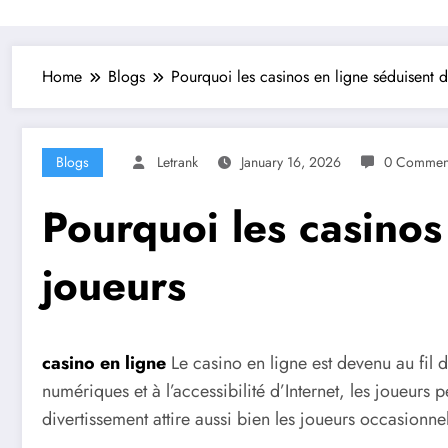
Home
Blogs
Pourquoi les casinos en ligne séduisent d
Blogs
Letrank
January 16, 2026
0 Commen
Pourquoi les casinos
joueurs
casino en ligne
Le casino en ligne est devenu au fil 
numériques et à l’accessibilité d’Internet, les joueurs
divertissement attire aussi bien les joueurs occasionn