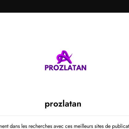
prozlatan
ent dans les recherches avec ces meilleurs sites de publicat