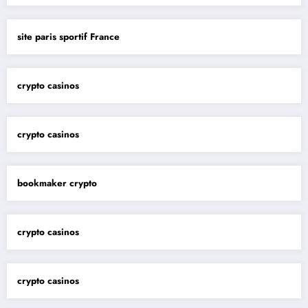
site paris sportif France
crypto casinos
crypto casinos
bookmaker crypto
crypto casinos
crypto casinos