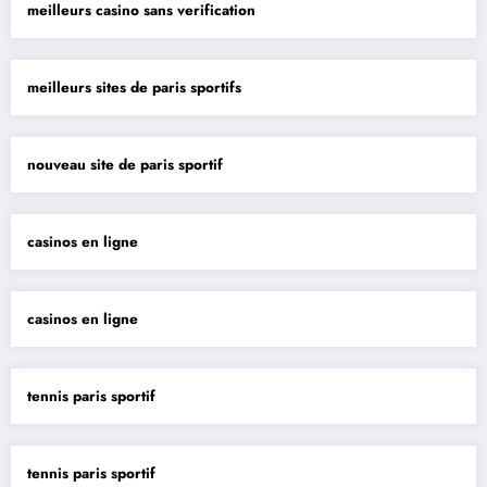
meilleurs casino sans verification
meilleurs sites de paris sportifs
nouveau site de paris sportif
casinos en ligne
casinos en ligne
tennis paris sportif
tennis paris sportif