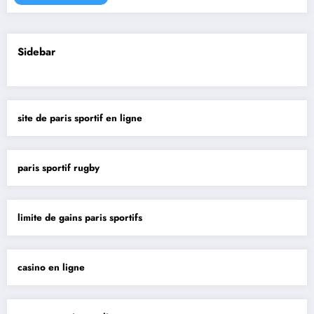
Sidebar
site de paris sportif en ligne
paris sportif rugby
limite de gains paris sportifs
casino en ligne