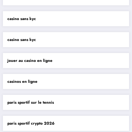
casino sans kyc
casino sans kyc
jouer au casino en ligne
casinos en ligne
paris sportif sur le tennis
paris sportif crypto 2026