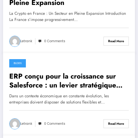
Pleine Expansion
La Crypto en France : Un Secteur en Pleine Expansion Introduction
La France s’impose progressivement…
Letrank
0 Comments
Read More
BLOGS
September 4, 2025
ERP conçu pour la croissance sur
Salesforce : un levier stratégique
pour les entreprises
Dans un contexte économique en constante évolution, les
entreprises doivent disposer de solutions flexibles et…
Letrank
0 Comments
Read More