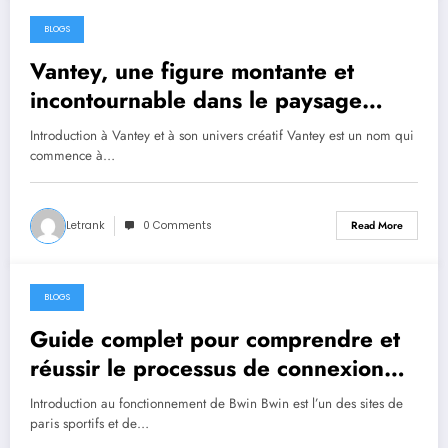
BLOGS
September 5, 2025
Vantey, une figure montante et
incontournable dans le paysage
culturel et artistique contemporain
Introduction à Vantey et à son univers créatif Vantey est un nom qui
commence à…
Letrank
0 Comments
Read More
BLOGS
September 5, 2025
Guide complet pour comprendre et
réussir le processus de connexion
Bwin en toute simplicité
Introduction au fonctionnement de Bwin Bwin est l’un des sites de
paris sportifs et de…