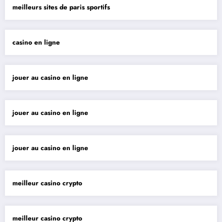
meilleurs sites de paris sportifs
casino en ligne
jouer au casino en ligne
jouer au casino en ligne
jouer au casino en ligne
meilleur casino crypto
meilleur casino crypto