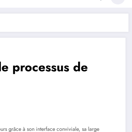
le processus de
teurs grâce à son interface conviviale, sa large