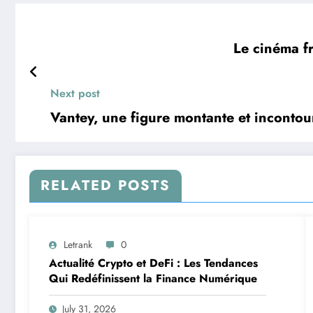
Le cinéma fr
Next post
Vantey, une figure montante et incontou
RELATED POSTS
Letrank
0
Actualité Crypto et DeFi : Les Tendances
Qui Redéfinissent la Finance Numérique
July 31, 2026