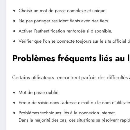
Choisir un mot de passe complexe et unique.
Ne pas partager ses identifiants avec des tiers.
Activer l’authentification renforcée si disponible.
Vérifier que l’on se connecte toujours sur le site officiel 
Problèmes fréquents liés au 
Certains utilisateurs rencontrent parfois des difficultés
Mot de passe oublié.
Erreur de saisie dans l’adresse e-mail ou le nom d’utilisate
Problèmes techniques liés à la connexion internet.
Dans la majorité des cas, ces situations se résolvent ra