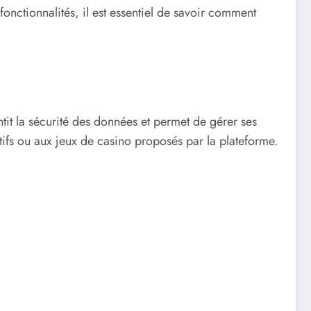
fonctionnalités, il est essentiel de savoir comment
tit la sécurité des données et permet de gérer ses
ortifs ou aux jeux de casino proposés par la plateforme.