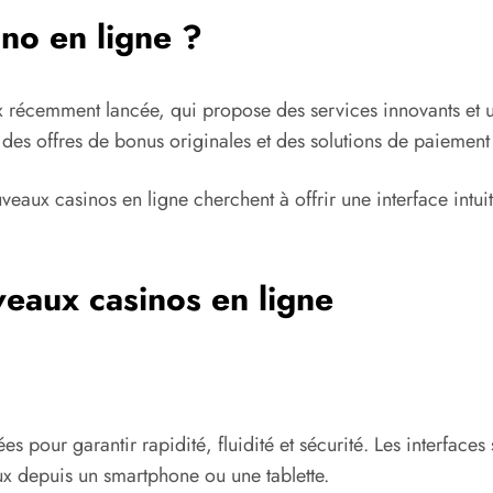
no en ligne ?
 récemment lancée, qui propose des services innovants et un
des offres de bonus originales et des solutions de paiement m
eaux casinos en ligne cherchent à offrir une interface intui
veaux casinos en ligne
s pour garantir rapidité, fluidité et sécurité. Les interfaces
ux depuis un smartphone ou une tablette.