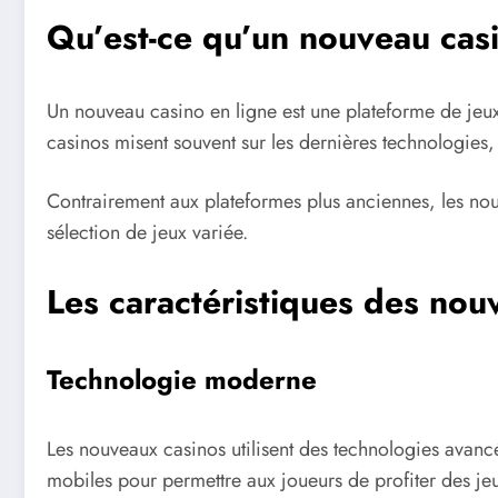
Qu’est-ce qu’un nouveau casi
Un nouveau casino en ligne est une plateforme de jeux
casinos misent souvent sur les dernières technologies, 
Contrairement aux plateformes plus anciennes, les nouv
sélection de jeux variée.
Les caractéristiques des nou
Technologie moderne
Les nouveaux casinos utilisent des technologies avancée
mobiles pour permettre aux joueurs de profiter des je