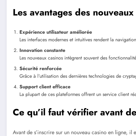
Les avantages des nouveaux 
Expérience utilisateur améliorée
Les interfaces modernes et intuitives rendent la navigati
Innovation constante
Les nouveaux casinos intègrent souvent des fonctionnalit
Sécurité renforcée
Grâce à l’utilisation des dernières technologies de crypta
Support client efficace
La plupart de ces plateformes offrent un service client réa
Ce qu’il faut vérifier avant de
Avant de s’inscrire sur un nouveau casino en ligne, il es