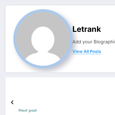
Letrank
Add your Biographi
View All Posts
Next post