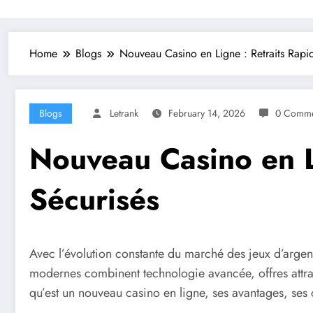
Home
Blogs
Nouveau Casino en Ligne : Retraits Rapid
Blogs
Letrank
February 14, 2026
0 Comme
Nouveau Casino en L
Sécurisés
Avec l’évolution constante du marché des jeux d’argen
modernes combinent technologie avancée, offres attract
qu’est un nouveau casino en ligne, ses avantages, ses c