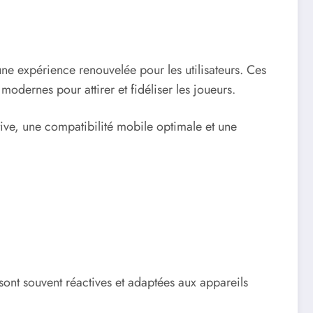
e expérience renouvelée pour les utilisateurs. Ces
odernes pour attirer et fidéliser les joueurs.
tive, une compatibilité mobile optimale et une
 sont souvent réactives et adaptées aux appareils