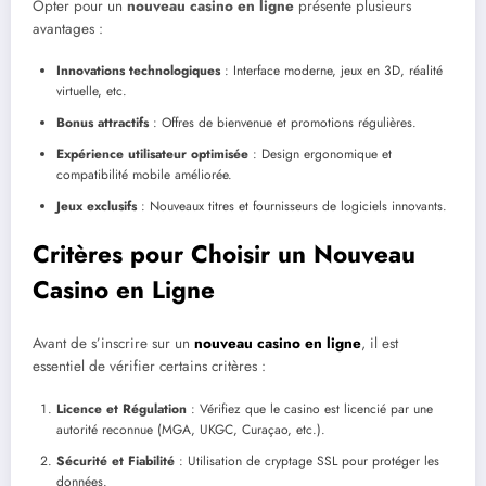
Opter pour un
nouveau casino en ligne
présente plusieurs
avantages :
Innovations technologiques
: Interface moderne, jeux en 3D, réalité
virtuelle, etc.
Bonus attractifs
: Offres de bienvenue et promotions régulières.
Expérience utilisateur optimisée
: Design ergonomique et
compatibilité mobile améliorée.
Jeux exclusifs
: Nouveaux titres et fournisseurs de logiciels innovants.
Critères pour Choisir un Nouveau
Casino en Ligne
Avant de s’inscrire sur un
nouveau casino en ligne
, il est
essentiel de vérifier certains critères :
Licence et Régulation
: Vérifiez que le casino est licencié par une
autorité reconnue (MGA, UKGC, Curaçao, etc.).
Sécurité et Fiabilité
: Utilisation de cryptage SSL pour protéger les
données.