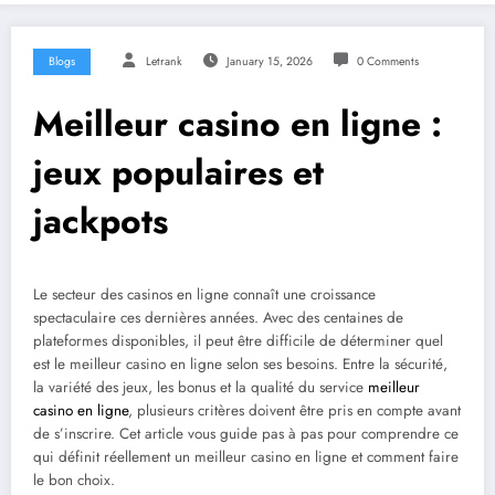
Blogs
Letrank
January 15, 2026
0 Comments
Meilleur casino en ligne :
jeux populaires et
jackpots
Le secteur des casinos en ligne connaît une croissance
spectaculaire ces dernières années. Avec des centaines de
plateformes disponibles, il peut être difficile de déterminer quel
est le meilleur casino en ligne selon ses besoins. Entre la sécurité,
la variété des jeux, les bonus et la qualité du service
meilleur
casino en ligne
, plusieurs critères doivent être pris en compte avant
de s’inscrire. Cet article vous guide pas à pas pour comprendre ce
qui définit réellement un meilleur casino en ligne et comment faire
le bon choix.