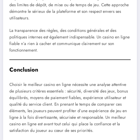
des limites de dépôt, de mise ou de temps de jeu. Cette approche
démontre le sérieux de la plateforme et son respect envers ses
utilisateurs.
La transparence des règles, des conditions générales et des
politiques internes est également indispensable. Un casino en ligne
fiable n’a rien à cacher et communique clairement sur son
fonctionnement.
Conclusion
Choisir le meilleur casino en ligne nécessite une analyse attentive
de plusieurs critères essentiels : sécurité, diversité des jeux, bonus
équilibrés, moyens de paiement fiables, expérience utilisateur et
qualité du service client. En prenant le temps de comparer ces
éléments, les joueurs peuvent profiter d’une expérience de jeu en
ligne à la fois divertissante, sécurisée et responsable. Un meilleur
casino en ligne est avant tout celui qui place la confiance et la
satisfaction du joueur au cœur de ses priorités.