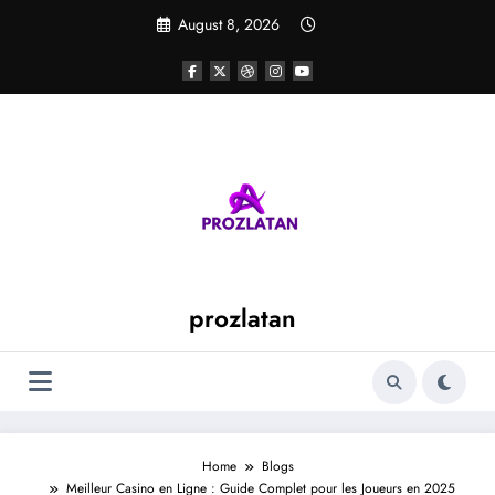
Skip
August 8, 2026
to
content
prozlatan
Home
Blogs
Meilleur Casino en Ligne : Guide Complet pour les Joueurs en 2025