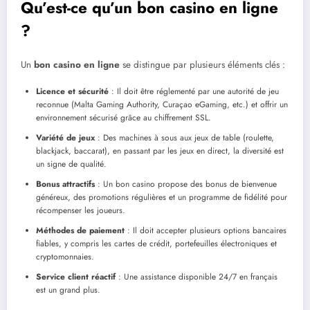
Qu’est-ce qu’un bon casino en ligne
?
Un
bon casino en ligne
se distingue par plusieurs éléments clés :
Licence et sécurité
: Il doit être réglementé par une autorité de jeu
reconnue (Malta Gaming Authority, Curaçao eGaming, etc.) et offrir un
environnement sécurisé grâce au chiffrement SSL.
Variété de jeux
: Des machines à sous aux jeux de table (roulette,
blackjack, baccarat), en passant par les jeux en direct, la diversité est
un signe de qualité.
Bonus attractifs
: Un bon casino propose des bonus de bienvenue
généreux, des promotions régulières et un programme de fidélité pour
récompenser les joueurs.
Méthodes de paiement
: Il doit accepter plusieurs options bancaires
fiables, y compris les cartes de crédit, portefeuilles électroniques et
cryptomonnaies.
Service client réactif
: Une assistance disponible 24/7 en français
est un grand plus.