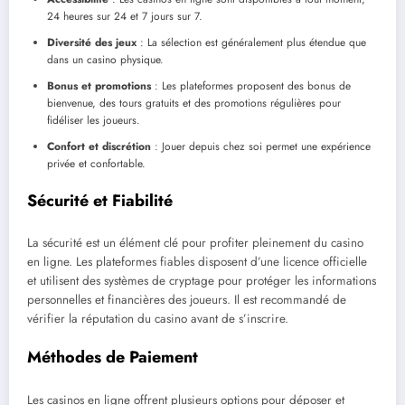
24 heures sur 24 et 7 jours sur 7.
Diversité des jeux
: La sélection est généralement plus étendue que
dans un casino physique.
Bonus et promotions
: Les plateformes proposent des bonus de
bienvenue, des tours gratuits et des promotions régulières pour
fidéliser les joueurs.
Confort et discrétion
: Jouer depuis chez soi permet une expérience
privée et confortable.
Sécurité et Fiabilité
La sécurité est un élément clé pour profiter pleinement du casino
en ligne. Les plateformes fiables disposent d’une licence officielle
et utilisent des systèmes de cryptage pour protéger les informations
personnelles et financières des joueurs. Il est recommandé de
vérifier la réputation du casino avant de s’inscrire.
Méthodes de Paiement
Les casinos en ligne offrent plusieurs options pour déposer et