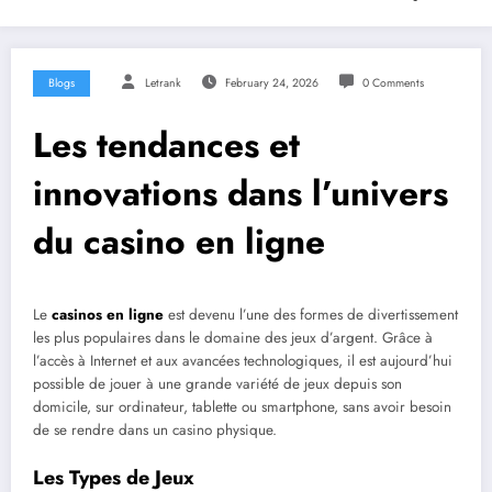
Blogs
Letrank
February 24, 2026
0 Comments
Les tendances et
innovations dans l’univers
du casino en ligne
Le
casinos en ligne
est devenu l’une des formes de divertissement
les plus populaires dans le domaine des jeux d’argent. Grâce à
l’accès à Internet et aux avancées technologiques, il est aujourd’hui
possible de jouer à une grande variété de jeux depuis son
domicile, sur ordinateur, tablette ou smartphone, sans avoir besoin
de se rendre dans un casino physique.
Les Types de Jeux