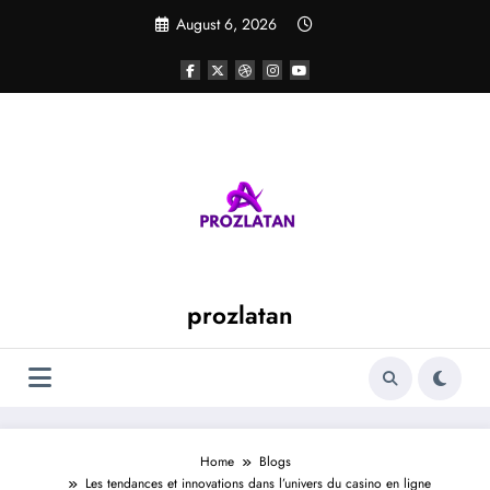
Skip
August 6, 2026
to
content
prozlatan
Home
Blogs
Les tendances et innovations dans l’univers du casino en ligne