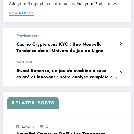
Add your Biographical Information.
Edit your Profile
now.
View All Posts
Previous post
Casino Crypto sans KYC : Une Nouvelle
Tendance dans l’Univers du Jeu en Ligne
Next post
Sweet Bonanza, un jeu de machine à sous
coloré et innovant : notre analyse complète et
détaillée
RELATED POSTS
Letrank
0
Actualité Crypto et DeFi : Les Tendances