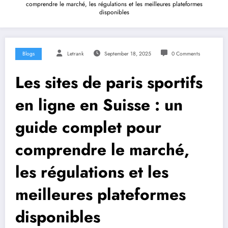
comprendre le marché, les régulations et les meilleures plateformes
disponibles
Blogs
Letrank
September 18, 2025
0 Comments
Les sites de paris sportifs
en ligne en Suisse : un
guide complet pour
comprendre le marché,
les régulations et les
meilleures plateformes
disponibles