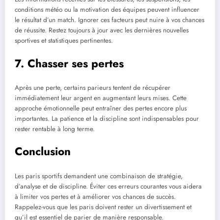
conditions météo ou la motivation des équipes peuvent influencer
le résultat d’un match. Ignorer ces facteurs peut nuire à vos chances
de réussite. Restez toujours à jour avec les dernières nouvelles
sportives et statistiques pertinentes.
7. Chasser ses pertes
Après une perte, certains parieurs tentent de récupérer
immédiatement leur argent en augmentant leurs mises. Cette
approche émotionnelle peut entraîner des pertes encore plus
importantes. La patience et la discipline sont indispensables pour
rester rentable à long terme.
Conclusion
Les paris sportifs demandent une combinaison de stratégie,
d’analyse et de discipline. Éviter ces erreurs courantes vous aidera
à limiter vos pertes et à améliorer vos chances de succès.
Rappelez-vous que les paris doivent rester un divertissement et
qu’il est essentiel de parier de manière responsable.