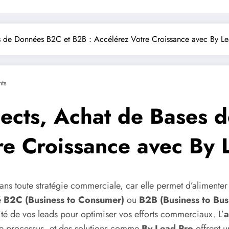
s de Données B2C et B2B : Accélérez Votre Croissance avec By L
ts
ects, Achat de Bases 
re Croissance avec By 
ans toute stratégie commerciale, car elle permet d’alimenter
é
B2C (Business to Consumer)
ou
B2B (Business to Bus
té de vos leads pour optimiser vos efforts commerciaux. L’
a
 ce processus, et des solutions comme
By Lead Pro
offrent u