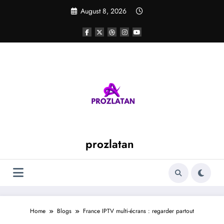
Skip
August 8, 2026
to
content
prozlatan
Home
Blogs
France IPTV multi-écrans : regarder partout