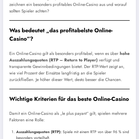
zeichnen ein besonders profitables Online-Casino aus und worauf
sollten Spieler achten?
Was bedeutet „das profitabelste Online-
Casino“?
Ein Online-Casino gilt als besonders profitabel, wenn es über
hohe
Auszahlungsquoten (RTP – Return to Player)
verfügt und
transparente Gewinnbedingungen bietet. Der RTP-Wert zeigt an,
wie viel Prozent der Einsätze langfristig an die Spieler
zurückfließen. Je höher dieser Wert, desto besser die Chancen.
Wichtige Kriterien für das beste Online-Casino
Damit ein Online-Casino als „le plus payant“ gilt, spielen mehrere
Faktoren eine Rolle:
Auszahlungsquoten (RTP):
Spiele mit einem RTP von über 96 % sind
besonders vorteilhaft.