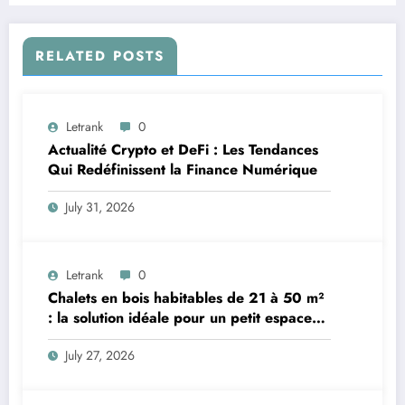
RELATED POSTS
Letrank
0
Actualité Crypto et DeFi : Les Tendances
Qui Redéfinissent la Finance Numérique
July 31, 2026
Letrank
0
Chalets en bois habitables de 21 à 50 m²
: la solution idéale pour un petit espace
de vie
July 27, 2026