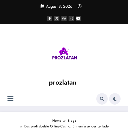
Skip
August 8, 2026
to
content
prozlatan
Home
Blogs
Das profitabelste Online-Casino: Ein umfassender Leitfaden