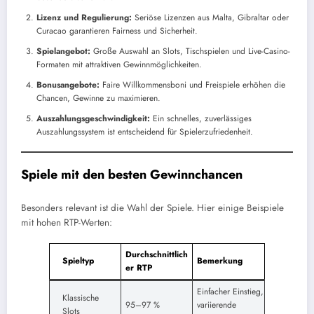
Lizenz und Regulierung:
Seriöse Lizenzen aus Malta, Gibraltar oder
Curacao garantieren Fairness und Sicherheit.
Spielangebot:
Große Auswahl an Slots, Tischspielen und Live-Casino-
Formaten mit attraktiven Gewinnmöglichkeiten.
Bonusangebote:
Faire Willkommensboni und Freispiele erhöhen die
Chancen, Gewinne zu maximieren.
Auszahlungsgeschwindigkeit:
Ein schnelles, zuverlässiges
Auszahlungssystem ist entscheidend für Spielerzufriedenheit.
Spiele mit den besten Gewinnchancen
Besonders relevant ist die Wahl der Spiele. Hier einige Beispiele
mit hohen RTP-Werten:
Durchschnittlich
Spieltyp
Bemerkung
er RTP
Einfacher Einstieg,
Klassische
95–97 %
variierende
Slots