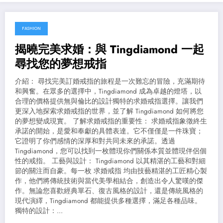
FASHION
March 12, 2024
揭曉完美求婚：與 Tingdiamond 一起
尋找您的夢想戒指
介紹： 尋找完美訂婚戒指的旅程是一次難忘的冒險，充滿期待
和興奮。在眾多的選擇中，Tingdiamond 成為卓越的燈塔，以
合理的價格提供無與倫比的設計獨特的求婚戒指選擇。讓我們
更深入地探索求婚戒指的世界，並了解 Tingdiamond 如何將您
的夢想變成現實。 了解求婚戒指的重要性： 求婚戒指象徵終生
承諾的開始，是愛和奉獻的具體表達。它不僅僅是一件珠寶；
它證明了你們感情的深厚和對共同未來的承諾。透過
Tingdiamond，您可以找到一枚體現你們關係本質並體現伴侶個
性的戒指。 工藝與設計： Tingdiamond 以其精湛的工藝和對細
節的關注而自豪。每一枚 求婚戒指 均由技藝精湛的工匠精心製
作，他們將傳統技術與當代美學相結合，創造出令人驚嘆的傑
作。無論您喜歡經典單石、復古風格的設計，還是傳統風格的
現代演繹，Tingdiamond 都能提供多種選擇，滿足各種品味。
獨特的設計：…