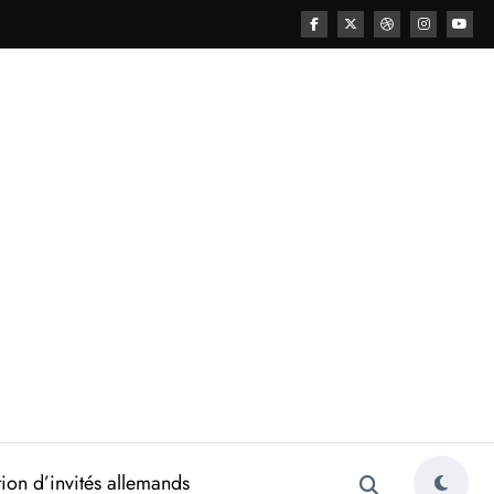
ion d’invités allemands