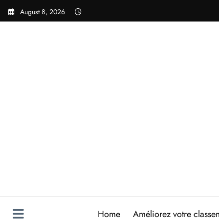
Skip
August 8, 2026
to
content
Home
Améliorez votre classem