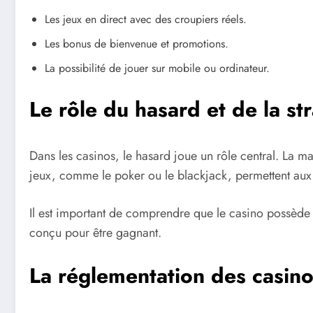
Les jeux en direct avec des croupiers réels.
Les bonus de bienvenue et promotions.
La possibilité de jouer sur mobile ou ordinateur.
Le rôle du hasard et de la st
Dans les casinos, le hasard joue un rôle central. La m
jeux, comme le poker ou le blackjack, permettent aux j
Il est important de comprendre que le casino possède t
conçu pour être gagnant.
La réglementation des casin