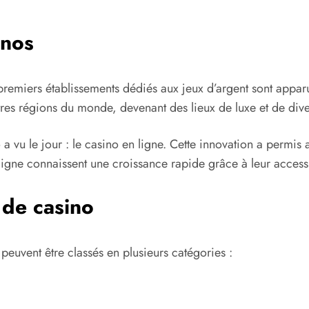
inos
 premiers établissements dédiés aux jeux d’argent sont appar
tres régions du monde, devenant des lieux de luxe et de dive
 a vu le jour : le casino en ligne. Cette innovation a permis
igne connaissent une croissance rapide grâce à leur accessib
 de casino
 peuvent être classés en plusieurs catégories :