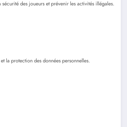
écurité des joueurs et prévenir les activités illégales.
 et la protection des données personnelles.