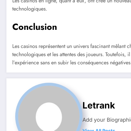
Les casinos en ligne, quant à eux, ont créé un nouvea
technologiques.
Conclusion
Les casinos représentent un univers fascinant mêlant ch
technologiques et les attentes des joueurs. Toutefois, 
l’expérience sans en subir les conséquences négatives
Letrank
Add your Biographi
View All Posts