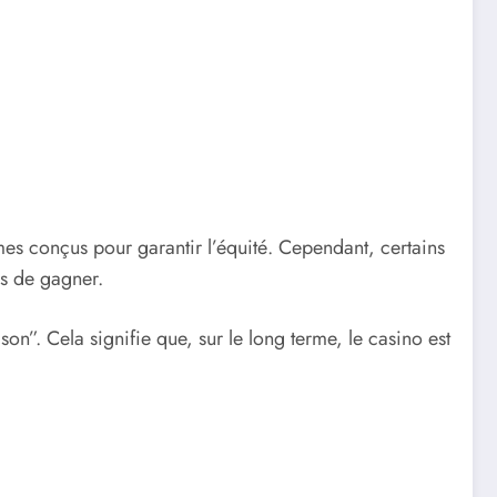
hmes conçus pour garantir l’équité. Cependant, certains
es de gagner.
n”. Cela signifie que, sur le long terme, le casino est