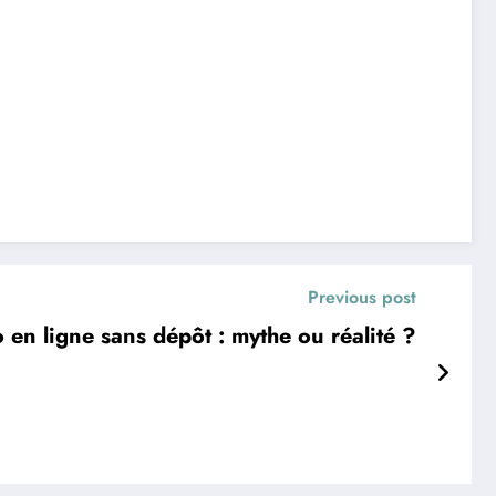
Previous post
 en ligne sans dépôt : mythe ou réalité ?