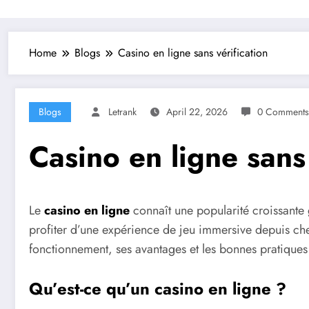
Home
Blogs
Casino en ligne sans vérification
Blogs
Letrank
April 22, 2026
0 Comments
Casino en ligne sans 
Le
casino en ligne
connaît une popularité croissante g
profiter d’une expérience de jeu immersive depuis chez
fonctionnement, ses avantages et les bonnes pratique
Qu’est-ce qu’un casino en ligne ?