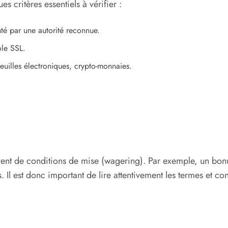
s critères essentiels à vérifier :
nté par une autorité reconnue.
ole SSL.
euilles électroniques, crypto-monnaies.
ouvent de conditions de mise (wagering). Par exemple, un bo
Il est donc important de lire attentivement les termes et con