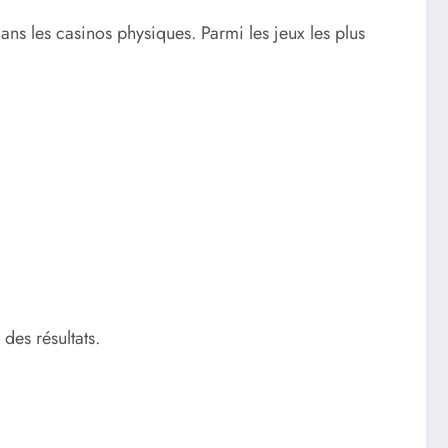
ns les casinos physiques. Parmi les jeux les plus
des résultats.