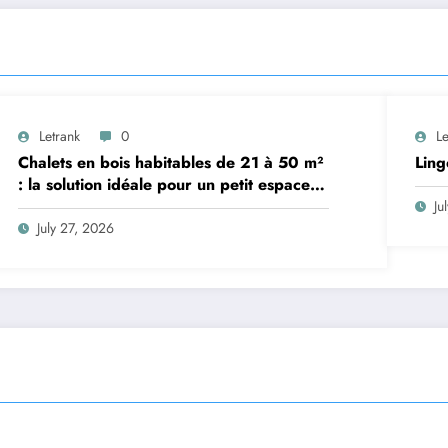
Letrank
0
Le
Chalets en bois habitables de 21 à 50 m²
Ling
: la solution idéale pour un petit espace
de vie
Ju
July 27, 2026