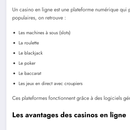
Un casino en ligne est une plateforme numérique qui pr
populaires, on retrouve :
Les machines à sous (slots)
La roulette
Le blackjack
Le poker
Le baccarat
Les jeux en direct avec croupiers
Ces plateformes fonctionnent grâce à des logiciels gén
Les avantages des casinos en ligne