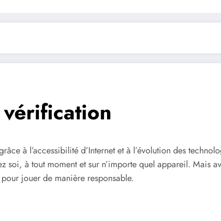
vérification
râce à l’accessibilité d’Internet et à l’évolution des technol
 soi, à tout moment et sur n’importe quel appareil. Mais av
s pour jouer de manière responsable.