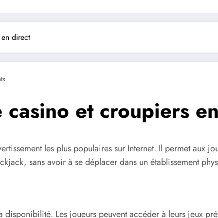
 en direct
ts
e casino et croupiers en
rtissement les plus populaires sur Internet. Il permet aux jou
lackjack, sans avoir à se déplacer dans un établissement phys
a disponibilité. Les joueurs peuvent accéder à leurs jeux pr