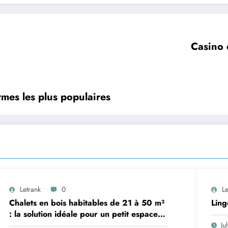
Casino 
rmes les plus populaires
Letrank
0
Le
Chalets en bois habitables de 21 à 50 m²
Ling
: la solution idéale pour un petit espace
de vie
Ju