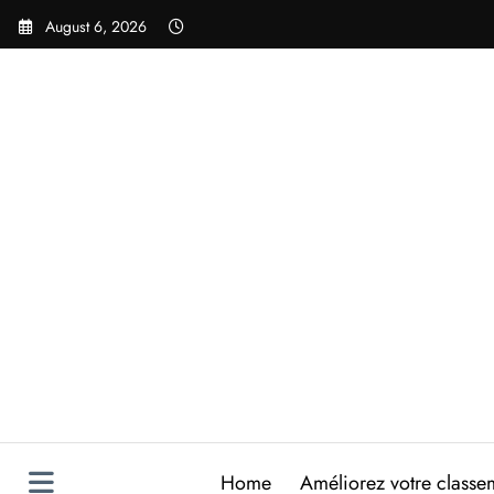
Skip
August 6, 2026
to
content
Home
Améliorez votre classem