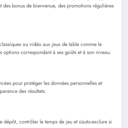
ent des bonus de bienvenue, des promotions régulières
s classiques ou vidéo aux jeux de table comme le
es options correspondant à ses goûts et à son niveau.
vancées pour protéger les données personnelles et
sparence des résultats.
e dépôt, contrôler le temps de jeu et s’auto-exclure si