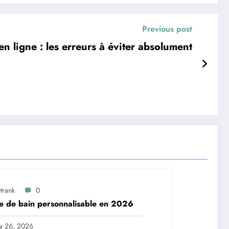
Previous post
en ligne : les erreurs à éviter absolument
trank
0
e de bain personnalisable en 2026
ly 26, 2026