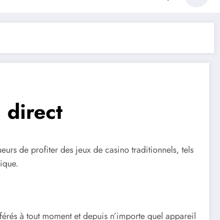
 direct
eurs de profiter des jeux de casino traditionnels, tels
ique.
éférés à tout moment et depuis n’importe quel appareil