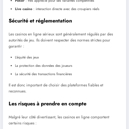
Poker
: très apprécié pour ses variantes compétitives
Live casino
: interaction directe avec des croupiers réels
Sécurité et réglementation
Les casinos en ligne sérieux sont généralement régulés par des
autorités de jeu. Ils doivent respecter des normes strictes pour
garantir :
L’équité des jeux
La protection des données des joueurs
La sécurité des transactions financières
Il est donc important de choisir des plateformes fiables et
reconnues.
Les risques à prendre en compte
Malgré leur côté divertissant, les casinos en ligne comportent
certains risques :