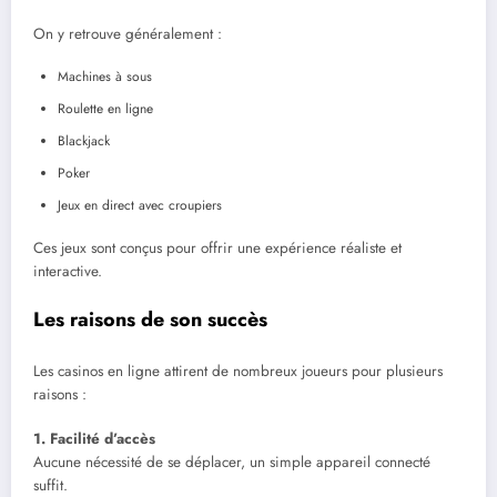
On y retrouve généralement :
Machines à sous
Roulette en ligne
Blackjack
Poker
Jeux en direct avec croupiers
Ces jeux sont conçus pour offrir une expérience réaliste et
interactive.
Les raisons de son succès
Les casinos en ligne attirent de nombreux joueurs pour plusieurs
raisons :
1. Facilité d’accès
Aucune nécessité de se déplacer, un simple appareil connecté
suffit.