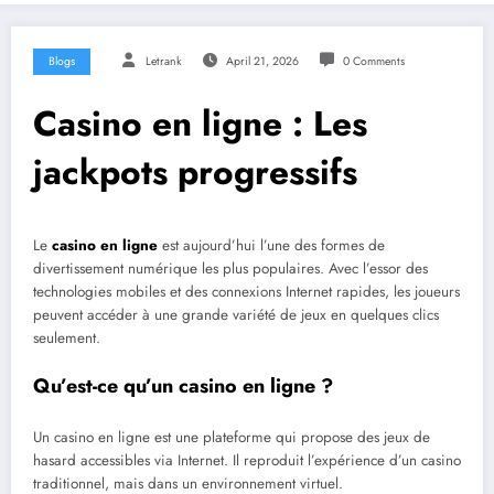
Blogs
Letrank
April 21, 2026
0 Comments
Casino en ligne : Les
jackpots progressifs
Le
casino en ligne
est aujourd’hui l’une des formes de
divertissement numérique les plus populaires. Avec l’essor des
technologies mobiles et des connexions Internet rapides, les joueurs
peuvent accéder à une grande variété de jeux en quelques clics
seulement.
Qu’est-ce qu’un casino en ligne ?
Un casino en ligne est une plateforme qui propose des jeux de
hasard accessibles via Internet. Il reproduit l’expérience d’un casino
traditionnel, mais dans un environnement virtuel.