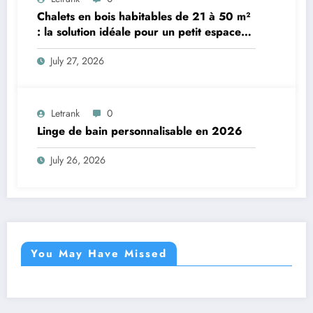
Chalets en bois habitables de 21 à 50 m²
: la solution idéale pour un petit espace
de vie
July 27, 2026
Letrank
0
Linge de bain personnalisable en 2026
July 26, 2026
You May Have Missed