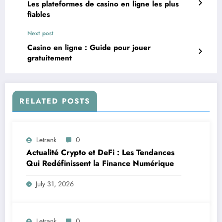
Les plateformes de casino en ligne les plus
fiables
Next post
Casino en ligne : Guide pour jouer
gratuitement
RELATED POSTS
Letrank
0
Actualité Crypto et DeFi : Les Tendances
Qui Redéfinissent la Finance Numérique
July 31, 2026
Letrank
0