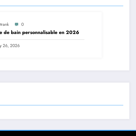
trank
0
e de bain personnalisable en 2026
ly 26, 2026