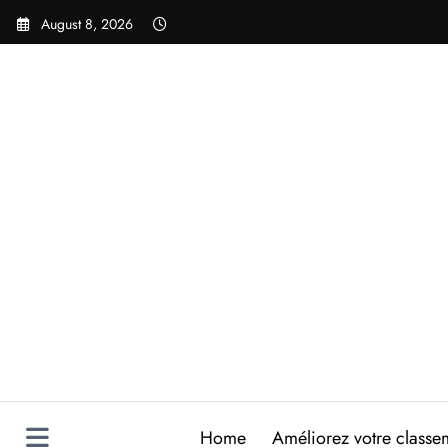
Skip
August 8, 2026
to
content
Home
Améliorez votre classem