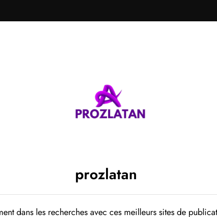
prozlatan
ent dans les recherches avec ces meilleurs sites de publicat