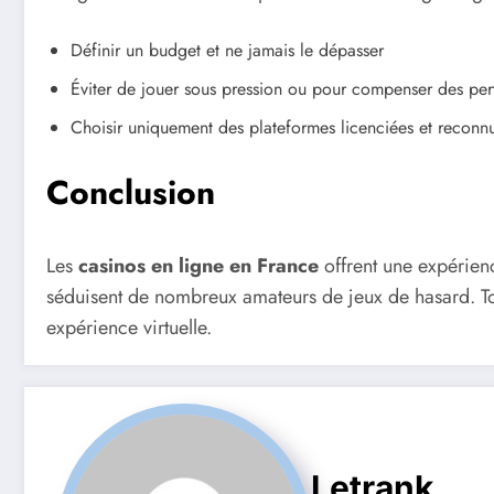
Définir un budget et ne jamais le dépasser
Éviter de jouer sous pression ou pour compenser des per
Choisir uniquement des plateformes licenciées et reconn
Conclusion
Les
casinos en ligne en France
offrent une expérienc
séduisent de nombreux amateurs de jeux de hasard. Tout
expérience virtuelle.
Letrank