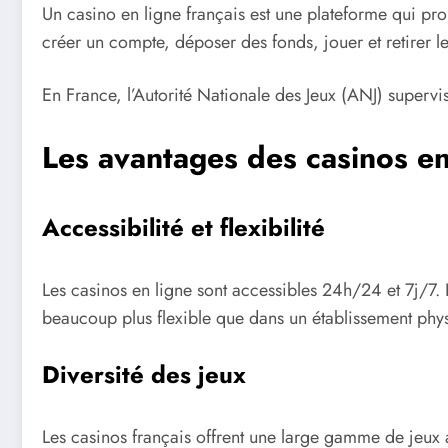
Un casino en ligne français est une plateforme qui pro
créer un compte, déposer des fonds, jouer et retirer le
En France, l’Autorité Nationale des Jeux (ANJ) supervis
Les avantages des casinos en
Accessibilité et flexibilité
Les casinos en ligne sont accessibles 24h/24 et 7j/7.
beaucoup plus flexible que dans un établissement phy
Diversité des jeux
Les casinos français offrent une large gamme de jeux a