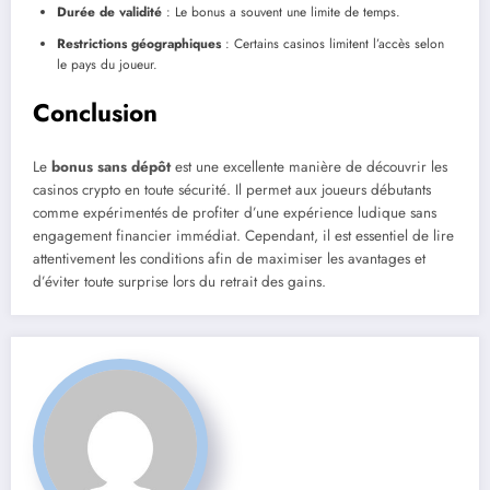
Durée de validité
: Le bonus a souvent une limite de temps.
Restrictions géographiques
: Certains casinos limitent l’accès selon
le pays du joueur.
Conclusion
Le
bonus sans dépôt
est une excellente manière de découvrir les
casinos crypto en toute sécurité. Il permet aux joueurs débutants
comme expérimentés de profiter d’une expérience ludique sans
engagement financier immédiat. Cependant, il est essentiel de lire
attentivement les conditions afin de maximiser les avantages et
d’éviter toute surprise lors du retrait des gains.