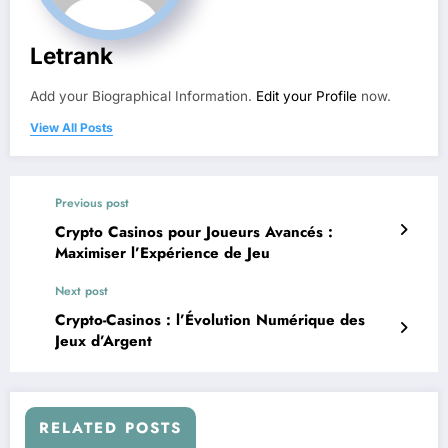
Letrank
Add your Biographical Information.
Edit your Profile
now.
View All Posts
Previous post
Crypto Casinos pour Joueurs Avancés :
Maximiser l’Expérience de Jeu
Next post
Crypto-Casinos : l’Évolution Numérique des
Jeux d’Argent
RELATED POSTS