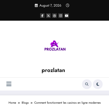
Skip
August 7, 2026
to
content
prozlatan
Home
Blogs
Comment fonctionnent les casinos en ligne modernes