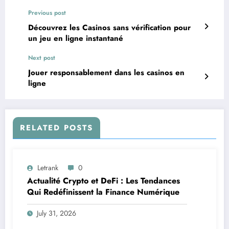
Previous post
Découvrez les Casinos sans vérification pour
un jeu en ligne instantané
Next post
Jouer responsablement dans les casinos en
ligne
RELATED POSTS
Letrank
0
Actualité Crypto et DeFi : Les Tendances
Qui Redéfinissent la Finance Numérique
July 31, 2026