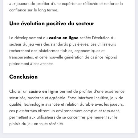
aux joueurs de profiter d’une expérience réfléchie et renforce la
confiance sur le long terme.
Une évolution positive du secteur
Le développement du
casino en ligne
reflète l’évolution du
secteur du jeu vers des standards plus élevés. Les utilisateurs
recherchent des plateformes fiables, ergonomiques et
transparentes, et cette nouvelle génération de casinos répond
pleinement à ces attentes.
Conclusion
Choisir un
casino en ligne
permet de profiter d’une expérience
sécurisée, moderne et agréable. Entre interface intuitive, jeux de
qualité, technologie avancée et relation durable avec les joueurs,
ces plateformes offrent un environnement complet et rassurant,
permettant aux utilisateurs de se concentrer pleinement sur le
plaisir du jeu en toute sérénité.