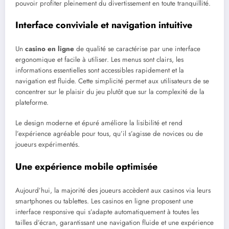
pouvoir profiter pleinement du divertissement en toute tranquillité.
Interface conviviale et navigation intuitive
Un
casino en ligne
de qualité se caractérise par une interface
ergonomique et facile à utiliser. Les menus sont clairs, les
informations essentielles sont accessibles rapidement et la
navigation est fluide. Cette simplicité permet aux utilisateurs de se
concentrer sur le plaisir du jeu plutôt que sur la complexité de la
plateforme.
Le design moderne et épuré améliore la lisibilité et rend
l’expérience agréable pour tous, qu’il s’agisse de novices ou de
joueurs expérimentés.
Une expérience mobile optimisée
Aujourd’hui, la majorité des joueurs accèdent aux casinos via leurs
smartphones ou tablettes. Les casinos en ligne proposent une
interface responsive qui s’adapte automatiquement à toutes les
tailles d’écran, garantissant une navigation fluide et une expérience