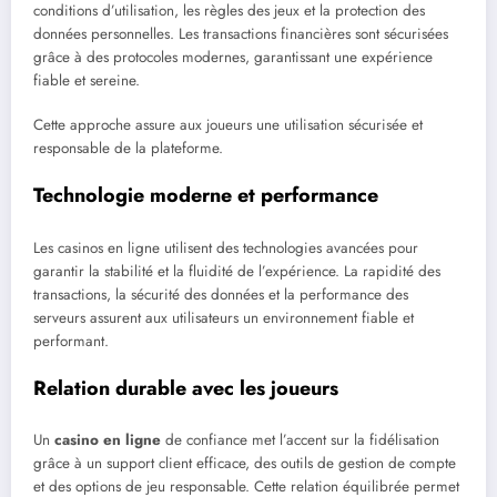
conditions d’utilisation, les règles des jeux et la protection des
données personnelles. Les transactions financières sont sécurisées
grâce à des protocoles modernes, garantissant une expérience
fiable et sereine.
Cette approche assure aux joueurs une utilisation sécurisée et
responsable de la plateforme.
Technologie moderne et performance
Les casinos en ligne utilisent des technologies avancées pour
garantir la stabilité et la fluidité de l’expérience. La rapidité des
transactions, la sécurité des données et la performance des
serveurs assurent aux utilisateurs un environnement fiable et
performant.
Relation durable avec les joueurs
Un
casino en ligne
de confiance met l’accent sur la fidélisation
grâce à un support client efficace, des outils de gestion de compte
et des options de jeu responsable. Cette relation équilibrée permet