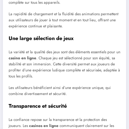
complète sur tous les appareils.
La rapidité de chargement et la fluidité des animations permettent
aux utilisateurs de jouer à tout moment et en tout lieu, offrant une
expérience continue et plaisante.
Une large sélection de jeux
La variété et la qualité des jeux sont des éléments essentiels pour un
casino en ligne
. Chaque jeu est sélectionné pour son équité, sa
stabilité et son immersion. Cette diversité permet aux joueurs de
profiter d’une expérience ludique complète et sécurisée, adaptée à
tous les profils.
Les utilisateurs bénéficient ainsi d’une expérience unique, qui
combine divertissement et sécurité.
Transparence et sécurité
La confiance repose sur la transparence et la protection des
joueurs. Les
casinos en ligne
communiquent clairement sur les