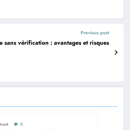
Previous post
e sans vérification : avantages et risques
trank
0