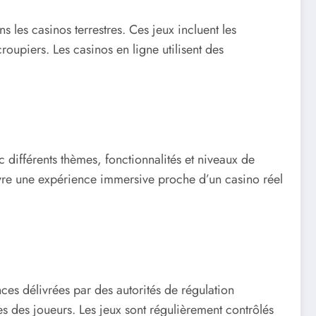
les casinos terrestres. Ces jeux incluent les
croupiers. Les casinos en ligne utilisent des
c différents thèmes, fonctionnalités et niveaux de
 vivre une expérience immersive proche d’un casino réel
nces délivrées par des autorités de régulation
s des joueurs. Les jeux sont régulièrement contrôlés