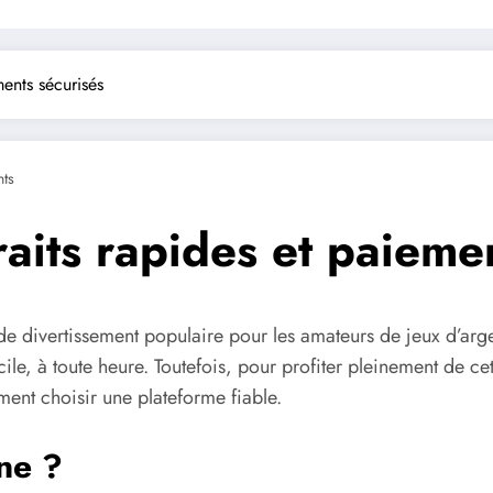
ments sécurisés
ts
raits rapides et paieme
 divertissement populaire pour les amateurs de jeux d’arge
, à toute heure. Toutefois, pour profiter pleinement de cet
ent choisir une plateforme fiable.
gne ?