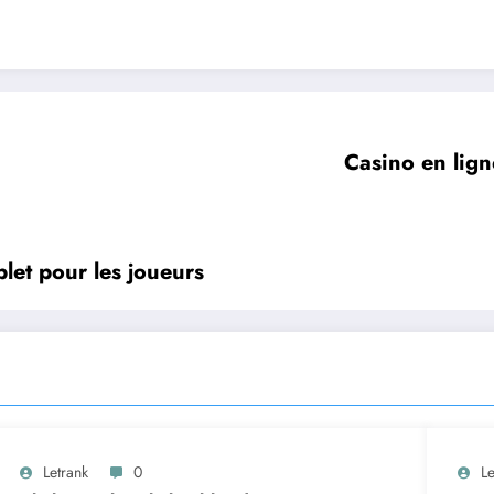
Casino en lign
let pour les joueurs
Letrank
0
Le