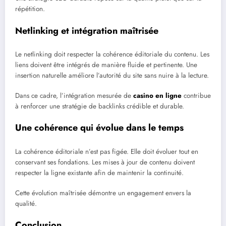
répétition.
Netlinking et intégration maîtrisée
Le netlinking doit respecter la cohérence éditoriale du contenu. Les
liens doivent être intégrés de manière fluide et pertinente. Une
insertion naturelle améliore l’autorité du site sans nuire à la lecture.
Dans ce cadre, l’intégration mesurée de
casino en ligne
contribue
à renforcer une stratégie de backlinks crédible et durable.
Une cohérence qui évolue dans le temps
La cohérence éditoriale n’est pas figée. Elle doit évoluer tout en
conservant ses fondations. Les mises à jour de contenu doivent
respecter la ligne existante afin de maintenir la continuité.
Cette évolution maîtrisée démontre un engagement envers la
qualité.
Conclusion