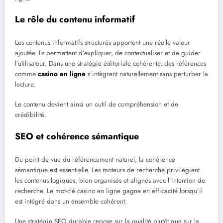
Le rôle du contenu informatif
Les contenus informatifs structurés apportent une réelle valeur
ajoutée. Ils permettent d’expliquer, de contextualiser et de guider
l’utilisateur. Dans une stratégie éditoriale cohérente, des références
comme
casino en ligne
s’intègrent naturellement sans perturber la
lecture.
Le contenu devient ainsi un outil de compréhension et de
crédibilité.
SEO et cohérence sémantique
Du point de vue du référencement naturel, la cohérence
sémantique est essentielle. Les moteurs de recherche privilégient
les contenus logiques, bien organisés et alignés avec l’intention de
recherche. Le mot-clé casino en ligne gagne en efficacité lorsqu’il
est intégré dans un ensemble cohérent.
Une stratégie SEO durable repose sur la qualité plutôt que sur la