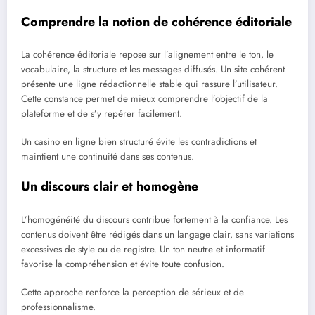
Comprendre la notion de cohérence éditoriale
La cohérence éditoriale repose sur l’alignement entre le ton, le
vocabulaire, la structure et les messages diffusés. Un site cohérent
présente une ligne rédactionnelle stable qui rassure l’utilisateur.
Cette constance permet de mieux comprendre l’objectif de la
plateforme et de s’y repérer facilement.
Un casino en ligne bien structuré évite les contradictions et
maintient une continuité dans ses contenus.
Un discours clair et homogène
L’homogénéité du discours contribue fortement à la confiance. Les
contenus doivent être rédigés dans un langage clair, sans variations
excessives de style ou de registre. Un ton neutre et informatif
favorise la compréhension et évite toute confusion.
Cette approche renforce la perception de sérieux et de
professionnalisme.