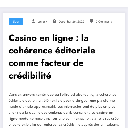
Blogs
Letrank
December 26, 2025
0 Comments
Casino en ligne : la
cohérence éditoriale
comme facteur de
crédibilité
Dans un univers numérique où l’offre est abondante, la cohérence
éditoriale devient un élément clé pour distinguer une plateforme
fiable d’un site approximatif. Les internautes sont de plus en plus
attentifs à la qualité des contenus qu’ils consultent. Le
casino en
ligne
moderne mise ainsi sur une communication claire, structurée
et cohérente afin de renforcer sa crédibilité auprès des utilisateurs.