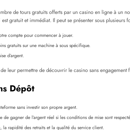
re de tours gratuits offerts par un casino en ligne à un no
est gratuit et immédiat. Il peut se présenter sous plusieurs f
 votre compte pour commencer à jouer.
ins gratuits sur une machine à sous spécifique.
ise d’argent.
et de leur permettre de découvrir le casino sans engagement f
ns Dépôt
ateforme sans investir son propre argent.
e de gagner de l’argent réel si les conditions de mise sont respecté
, la rapidité des retraits et la qualité du service client.