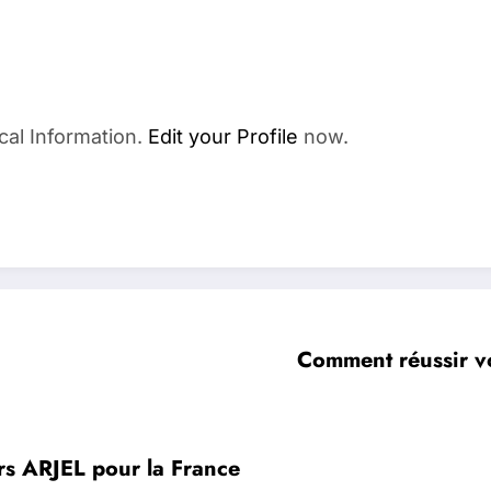
cal Information.
Edit your Profile
now.
Comment réussir v
ors ARJEL pour la France