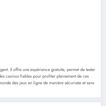
ent. Il offre une expérience gratuite, permet de tester
 des casinos fiables pour profiter pleinement de ces
 monde des jeux en ligne de manière sécurisée et sans